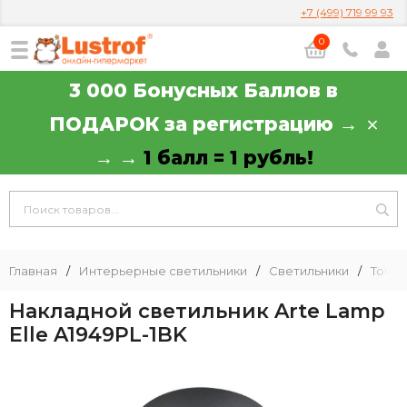
+7 (499) 719 99 93
0
3 000 Бонусных Баллов в
ПОДАРОК за регистрацию →
→ →
1 балл = 1 рубль!
Главная
/
Интерьерные светильники
/
Светильники
/
Точеч
Накладной светильник Arte Lamp
Elle A1949PL-1BK