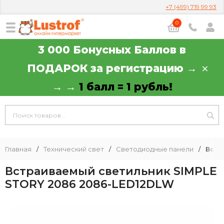
+7 (499) 719 99 93
0
3 000 Бонусных Баллов в
ПОДАРОК за регистрацию →
→ →
1 балл = 1 рубль!
Главная
/
Технический свет
/
Светодиодные панели
/
Встр
Встраиваемый светильник SIMPLE
STORY 2086 2086-LED12DLW