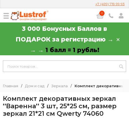
+7 (499) 719 99 93
0
3 000 Бонусных Баллов в
ПОДАРОК за регистрацию →
→ →
1 балл = 1 рубль!
Главная
/
Дом и сад
/
Зеркала
/
Комплект декоративных зе
Комплект декоративных зеркал
''Варенна'' 3 шт, 25*25 см, размер
зеркал 21*21 см Qwerty 74060