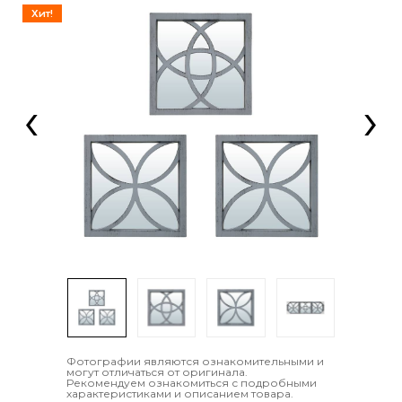
Хит!
‹
›
Фотографии являются ознакомительными и
могут отличаться от оригинала.
Рекомендуем ознакомиться с подробными
характеристиками и описанием товара.