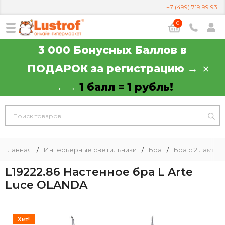
+7 (499) 719 99 93
0
3 000 Бонусных Баллов в
ПОДАРОК за регистрацию →
→ →
1 балл = 1 рубль!
Главная
/
Интерьерные светильники
/
Бра
/
Бра с 2 лампа
L19222.86 Настенное бра L Arte
Luce OLANDA
Хит!