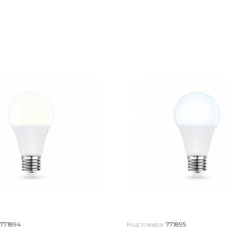
771894
Код товара:
771895