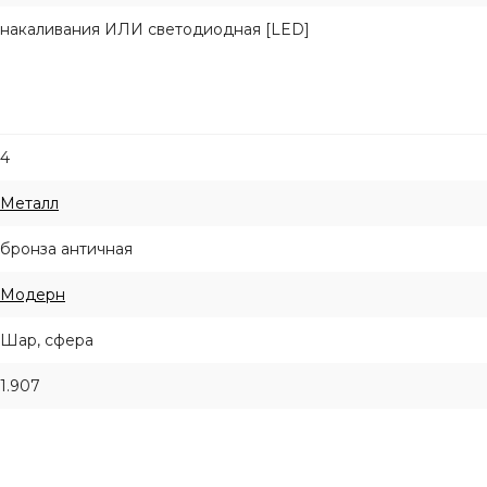
накаливания ИЛИ светодиодная [LED]
4
Металл
бронза античная
Модерн
Шар, сфера
1.907