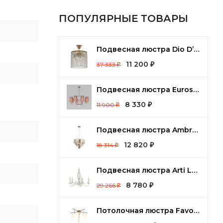
ПОПУЛЯРНЫЕ ТОВАРЫ
Подвесная люстра Dio D’Arte Cremono Cremono E 1.2.25.100 G
11 200
37 333
₽
₽
Подвесная люстра Eurosvet Soffio 60134/8 никель
8 330
11 900
₽
₽
Подвесная люстра Ambrella Light TR TR5256
12 820
18 314
₽
₽
Подвесная люстра Arti Lampadari Tortora Tortora E 1.1.5 CG
8 780
29 266
₽
₽
Потолочная люстра Favourite Paramount 3047-6P