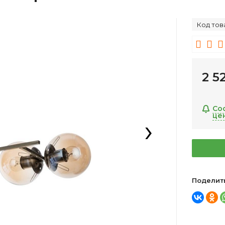
Код тов
2 5
Со
це
›
Поделит