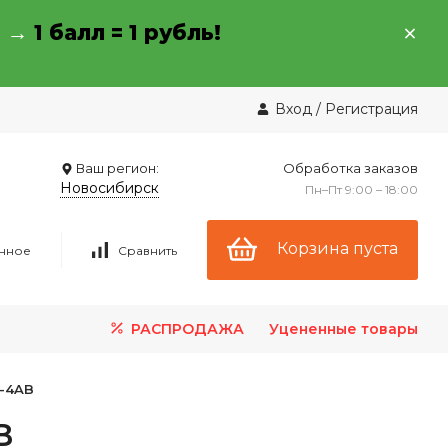
→ →
1 балл = 1 рубль!
Вход
/
Регистрация
Ваш регион:
Обработка заказов
Новосибирск
Пн–Пт 9:00 – 18:00
Корзина пуста
нное
Сравнить
РАСПРОДАЖА
Уцененные товары
L-4AB
B