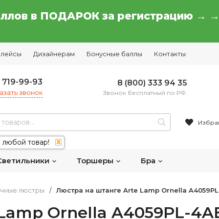
аллов в ПОДАРОК за регистрацию → 
плейсы
Дизайнерам
Бонусные баллы
Контакты
) 719-99-93
8 (800) 333 94 35
азать звонок
Звонок бесплатный по РФ.
Избра
 любой товар!
X
Светильники
Торшеры
Бра
чные люстры
/
Люстра на штанге Arte Lamp Ornella A4059P
 Lamp Ornella A4059PL-4A