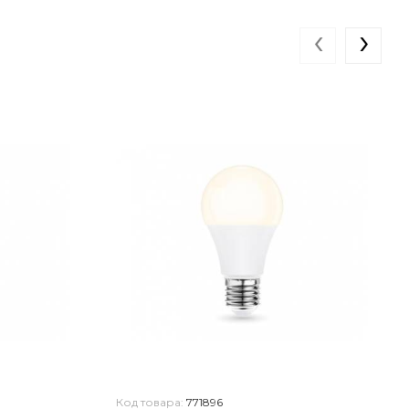
‹
›
Код товара:
771896