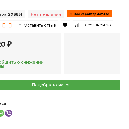
ара:
298831
Нет в наличии
Все характеристики
В избранное
К сравнению
Оставить отзыв
(0)
20
₽
общить о снижении
ны
Подобрать аналог
ься: