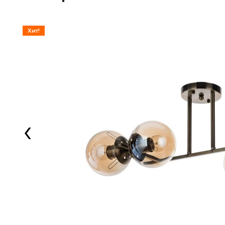
Хит!
‹