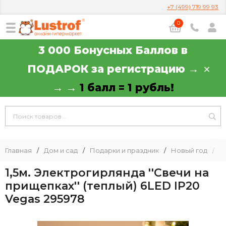
+7 (499) 719 99 93
0
3 000 Бонусных Баллов в
ПОДАРОК за регистрацию →
→ →
1 балл = 1 рубль!
Главная
/
Дом и сад
/
Подарки и праздник
/
Новый год
/
Г
1,5м. Электрогирлянда ''Свечи на
прищепках'' (теплый) 6LED IP20
Vegas 295978