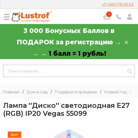
+7 (499) 719 99 93
0
3 000 Бонусных Баллов в
ПОДАРОК за регистрацию →
→ →
1 балл = 1 рубль!
Главная
/
Дом и сад
/
Подарки и праздник
/
Новый год
/
Л
Лампа ''Диско'' светодиодная Е27
(RGB) IP20 Vegas 55099
Хит!