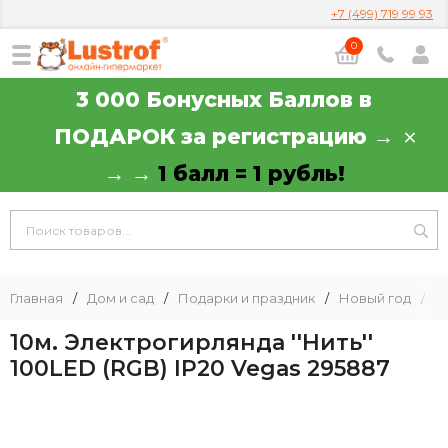
+7 (499) 719 99 93
0
3 000 Бонусных Баллов в
ПОДАРОК за регистрацию →
→ →
1 балл = 1 рубль!
Главная
/
Дом и сад
/
Подарки и праздник
/
Новый год
/
Г
10м. Электрогирлянда ''Нить''
100LED (RGB) IP20 Vegas 295887