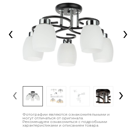
‹
›
‹
›
Фотографии являются ознакомительными и
могут отличаться от оригинала.
Рекомендуем ознакомиться с подробными
характеристиками и описанием товара.