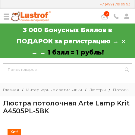
+7 (499) 719 99 93
0
3 000 Бонусных Баллов в
ПОДАРОК за регистрацию →
→ →
1 балл = 1 рубль!
Главная
/
Интерьерные светильники
/
Люстры
/
Потолочн
Люстра потолочная Arte Lamp Krit
A4505PL-5BK
Хит!