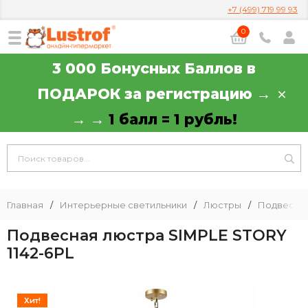
+7 (499) 719 99 93
0
3 000 Бонусных Баллов в
ПОДАРОК за регистрацию →
→ →
1 балл = 1 рубль!
Главная
/
Интерьерные светильники
/
Люстры
/
Подвесны
Подвесная люстра SIMPLE STORY
1142-6PL
Хит!