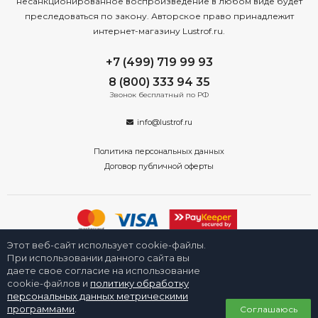
несанкционированное воспроизведение в любом виде будет
преследоваться по закону. Авторское право принадлежит
интернет-магазину Lustrof.ru.
+7 (499) 719 99 93
8 (800) 333 94 35
Звонок бесплатный по РФ
info@lustrof.ru
Политика персональных данных
Договор публичной оферты
Этот веб-сайт использует cookie-файлы.
2008-2026 © Интернет-магазин «Люстроф» в Новосибирске - приборы
освещения для дома и улицы. Все права защищены.
При использовании данного сайта вы
даете свое согласие на использование
cookie-файлов и
политику обработку
персональных данных метрическими
0
программами
.
Соглашаюсь