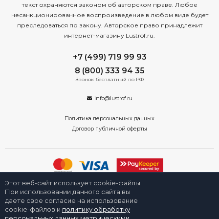
текст охраняются законом об авторском праве. Любое
несанкционированное воспроизведение в любом виде будет
преследоваться по закону. Авторское право принадлежит
интернет-магазину Lustrof.ru.
+7 (499) 719 99 93
8 (800) 333 94 35
Звонок бесплатный по РФ
info@lustrof.ru
Политика персональных данных
Договор публичной оферты
Этот веб-сайт использует cookie-файлы.
2008-2026 © Интернет-магазин «Люстроф» в Новосибирске - приборы
освещения для дома и улицы. Все права защищены.
При использовании данного сайта вы
даете свое согласие на использование
cookie-файлов и
политику обработку
персональных данных метрическими