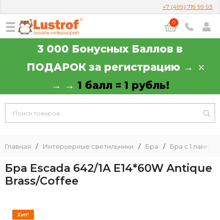
+7 (499) 719 99 93
0
3 000 Бонусных Баллов в
ПОДАРОК за регистрацию →
→ →
1 балл = 1 рубль!
Главная
/
Интерьерные светильники
/
Бра
/
Бра с 1 лампой
Бра Escada 642/1A E14*60W Antique
Brass/Coffee
Хит!